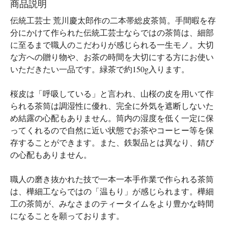
商品説明
伝統工芸士 荒川慶太郎作の二本帯総皮茶筒。手間暇を存
分にかけて作られた伝統工芸士ならではの茶筒は、細部
に至るまで職人のこだわりが感じられる一生モノ。大切
な方への贈り物や、お茶の時間を大切にする方にお使い
いただきたい一品です。緑茶で約150g入ります。
桜皮は「呼吸している」と言われ、山桜の皮を用いて作
られる茶筒は調湿性に優れ、完全に外気を遮断しないた
め結露の心配もありません。筒内の湿度を低く一定に保
ってくれるので自然に近い状態でお茶やコーヒー等を保
存することができます。また、鉄製品とは異なり、錆び
の心配もありません。
職人の磨き抜かれた技で一本一本手作業で作られる茶筒
は、樺細工ならではの「温もり」が感じられます。樺細
工の茶筒が、みなさまのティータイムをより豊かな時間
になることを願っております。