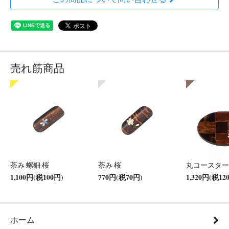
売れ筋商品
茶み 螺鈿 桜
茶み 桜
丸コースター
1,100円(税100円)
770円(税70円)
1,320円(税12
ホーム