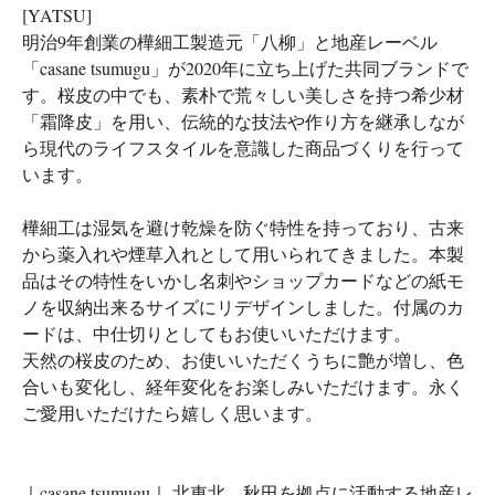
[YATSU]
明治9年創業の樺細工製造元「八柳」と地産レーベル
「casane tsumugu」が2020年に立ち上げた共同ブランドで
す。桜皮の中でも、素朴で荒々しい美しさを持つ希少材
「霜降皮」を用い、伝統的な技法や作り方を継承しなが
ら現代のライフスタイルを意識した商品づくりを行って
います。
樺細工は湿気を避け乾燥を防ぐ特性を持っており、古来
から薬入れや煙草入れとして用いられてきました。本製
品はその特性をいかし名刺やショップカードなどの紙モ
ノを収納出来るサイズにリデザインしました。付属のカ
ードは、中仕切りとしてもお使いいただけます。
天然の桜皮のため、お使いいただくうちに艶が増し、色
合いも変化し、経年変化をお楽しみいただけます。永く
ご愛用いただけたら嬉しく思います。
｜casane tsumugu｜ 北東北、秋田を拠点に活動する地産レ