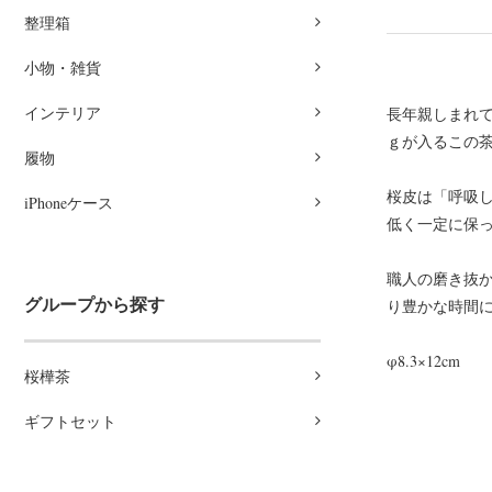
整理箱
小物・雑貨
インテリア
長年親しまれて
ｇが入るこの
履物
桜皮は「呼吸
iPhoneケース
低く一定に保
職人の磨き抜
グループから探す
り豊かな時間
φ8.3×12cm
桜樺茶
ギフトセット