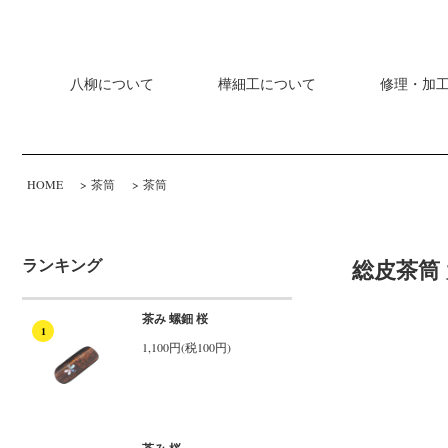
八柳について
樺細工について
修理・加
HOME
>
茶筒
>
茶筒
ランキング
総皮茶筒 
茶み 螺鈿 桜
1
1,100円(税100円)