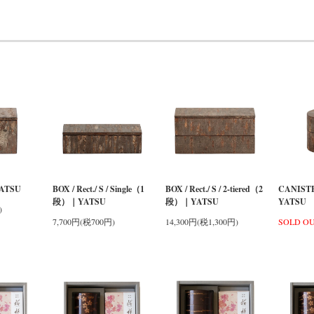
ATSU
BOX / Rect./ S / Single（1
BOX / Rect./ S / 2-tiered（2
CANISTE
段）｜YATSU
段）｜YATSU
YATSU
)
7,700円(税700円)
14,300円(税1,300円)
SOLD O