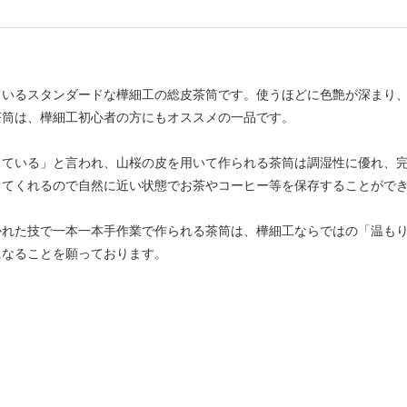
いるスタンダードな樺細工の総皮茶筒です。使うほどに色艶が深まり、
茶筒は、樺細工初心者の方にもオススメの一品です。
している」と言われ、山桜の皮を用いて作られる茶筒は調湿性に優れ、
ってくれるので自然に近い状態でお茶やコーヒー等を保存することがで
かれた技で一本一本手作業で作られる茶筒は、樺細工ならではの「温も
になることを願っております。