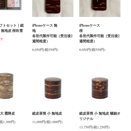
フトセット｜総
iPhoneケース 無
iPhoneケース
 無地皮 桜吹雪
地
桜
各世代製作可能（受注後2
各世代製作可能（受注後2
UT
週間程度）
週間程度）
6,050円(税550円)
6,050円(税550円)
大 霜降皮
総皮茶筒 小 無地皮
総皮茶筒 小 無地皮 螺鈿オ
リジナル
(税1,300円)
11,000円(税1,000円)
13,750円(税1,250円)