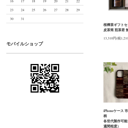
16
17
18
19
20
21
22
23
24
25
26
27
28
29
30
31
桜樺茶ギフトセ
皮茶筒 煎茶君 
13,310円(税1,21
モバイルショップ
iPhoneケース 
各世代製作可能
週間程度）