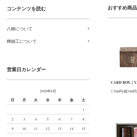
おすすめ商品
コンテンツを読む
八柳について
樺細工について
営業日カレンダー
CARD BOX｜Y
2026年8月
7,700円(税700円
日
月
火
水
木
金
土
1
2
3
4
5
6
7
8
9
10
11
12
13
14
15