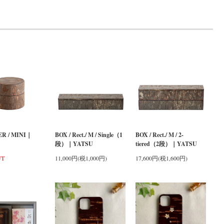
R / MINI｜
BOX / Rect./ M / Single（1
BOX / Rect./ M / 2-
段）｜YATSU
tiered（2段）｜YATSU
UT
11,000円(税1,000円)
17,600円(税1,600円)