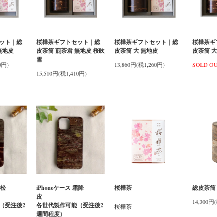
ット｜総
桜樺茶ギフトセット｜総
桜樺茶ギフトセット｜総
桜樺茶ギ
無地皮
皮茶筒 煎茶君 無地皮 桜吹
皮茶筒 大 無地皮
皮茶筒 大
雪
0円)
13,860円(税1,260円)
SOLD O
15,510円(税1,410円)
市松
iPhoneケース 霜降
桜樺茶
総皮茶筒 
柄
皮
14,300円
（受注後2
各世代製作可能（受注後2
桜樺茶
週間程度）