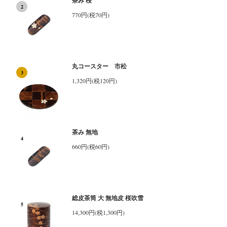
茶み 桜
2
770円(税70円)
丸コースター 市松
3
1,320円(税120円)
茶み 無地
4
660円(税60円)
総皮茶筒 大 無地皮 桜吹雪
5
14,300円(税1,300円)