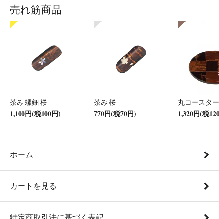
売れ筋商品
茶み 螺鈿 桜
茶み 桜
丸コースター
1,100円(税100円)
770円(税70円)
1,320円(税12
ホーム
カートを見る
特定商取引法に基づく表記