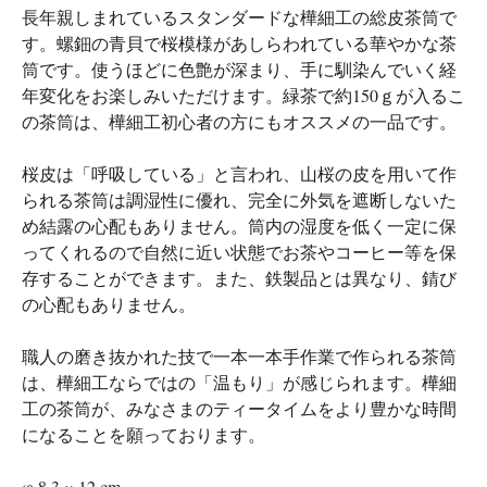
長年親しまれているスタンダードな樺細工の総皮茶筒で
す。螺鈿の青貝で桜模様があしらわれている華やかな茶
筒です。使うほどに色艶が深まり、手に馴染んでいく経
年変化をお楽しみいただけます。緑茶で約150ｇが入るこ
の茶筒は、樺細工初心者の方にもオススメの一品です。
桜皮は「呼吸している」と言われ、山桜の皮を用いて作
られる茶筒は調湿性に優れ、完全に外気を遮断しないた
め結露の心配もありません。筒内の湿度を低く一定に保
ってくれるので自然に近い状態でお茶やコーヒー等を保
存することができます。また、鉄製品とは異なり、錆び
の心配もありません。
職人の磨き抜かれた技で一本一本手作業で作られる茶筒
は、樺細工ならではの「温もり」が感じられます。樺細
工の茶筒が、みなさまのティータイムをより豊かな時間
になることを願っております。
φ 8.3 × 12 cm