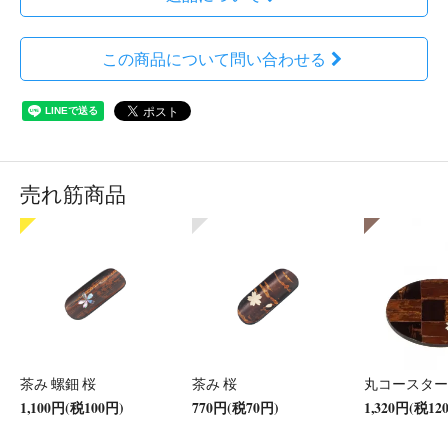
この商品について問い合わせる
売れ筋商品
茶み 螺鈿 桜
茶み 桜
丸コースター
1,100円(税100円)
770円(税70円)
1,320円(税12