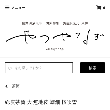
0
メニュー
検索
茶筒
総皮茶筒 大 無地皮 螺鈿 桜吹雪