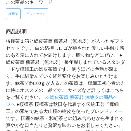
この商品のキーワード
桜樺茶
ギフトセット
商品説明
桜樺茶１箱と総皮茶筒 煎茶君（無地皮）が入ったギフト
セットです。 白の箔押しロゴが施された優しい手触り感
のある箱に入れてお届けします。贈り物などにぜひ。 ●
総皮茶筒 煎茶君（無地皮） 長年親しまれているスタンダ
ードな樺細工の総皮茶筒です。使うほどに色艶が深ま
り、手に馴染んでいく経年変化をお楽しみいただけま
す。緑茶で約100ｇが入るこの茶筒は、樺細工初心者の方
に特にオススメの一品です。 サイズなど詳しくはこちら
をご覧ください。
>>総皮茶筒 煎茶君 無地皮の商品ペー
ジへ
●桜樺茶 桜樺茶は秋田を代表する伝統工芸『樺細
工』の素材である大山桜の樹皮を使ったブレンドティー
です。 国産の緑茶・和紅茶との組み合わせから生まれる
爽やかな口当たりと贅沢な味わいをお楽しみください。