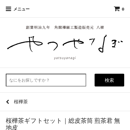
0
メニュー
検索
桜樺茶
桜樺茶ギフトセット｜総皮茶筒 煎茶君 無
地皮