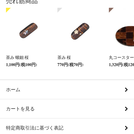
売れ筋商品
茶み 螺鈿 桜
茶み 桜
丸コースター
1,100円(税100円)
770円(税70円)
1,320円(税12
ホーム
カートを見る
特定商取引法に基づく表記