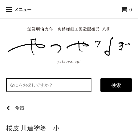
0
メニュー
検索
食器
桜皮 川連塗箸 小