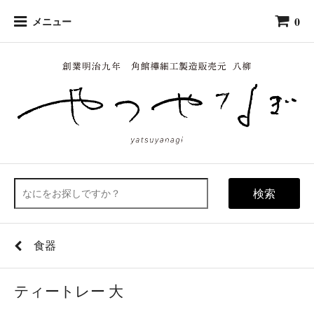
0
メニュー
検索
食器
ティートレー 大