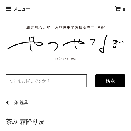
0
メニュー
検索
茶道具
茶み 霜降り皮