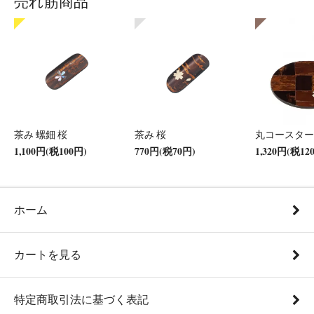
売れ筋商品
茶み 螺鈿 桜
茶み 桜
丸コースター
1,100円(税100円)
770円(税70円)
1,320円(税12
ホーム
カートを見る
特定商取引法に基づく表記