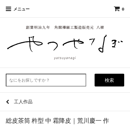
0
メニュー
検索
工人作品
総皮茶筒 杵型 中 霜降皮｜荒川慶一 作