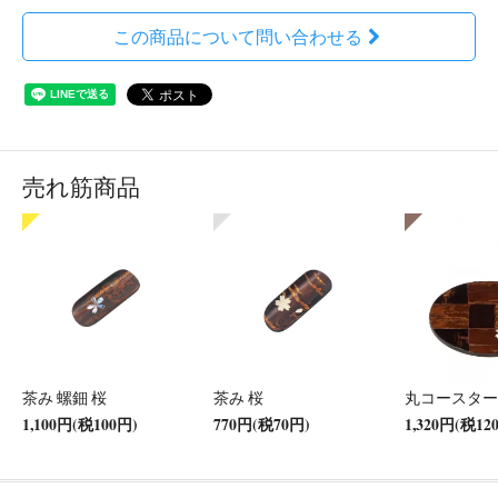
この商品について問い合わせる
売れ筋商品
茶み 螺鈿 桜
茶み 桜
丸コースター
1,100円(税100円)
770円(税70円)
1,320円(税12