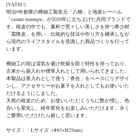
[YATSU]
明治9年創業の樺細工製造元「八柳」と地産レーベル
「casane tsumugu」が2020年に立ち上げた共同ブランドで
す。桜皮の中でも、素朴で荒々しい美しさを持つ希少材
「霜降皮」を用い、伝統的な技法や作り方を継承しなが
ら現代のライフスタイルを意識した商品づくりを行って
います。
樺細工の筒は湿気を避け乾燥を防ぐ特性を持っており、
古来から薬入れや煙草入れとして用いられてきました。
本製品は香入れとして使う「香合」をベースにリデザイ
ンし、アクセサリーやお菓子を入れとしてもお使いいた
だけるようにしました。
天然の桜皮のため、お使いいただくうちに艶が増し、色
合いも変化し、経年変化をお楽しみいただけます。永く
ご愛用いただけたら嬉しく思います。
サイズ：：Lサイズ（Φ83×H25mm）